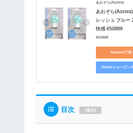
あおぞら(Aozora)
あおぞら(Aozo
レッシュ ブルー 
快感 650889
650889
Amazonで見
Yahoo!ショッピン
目次
[
表示
]