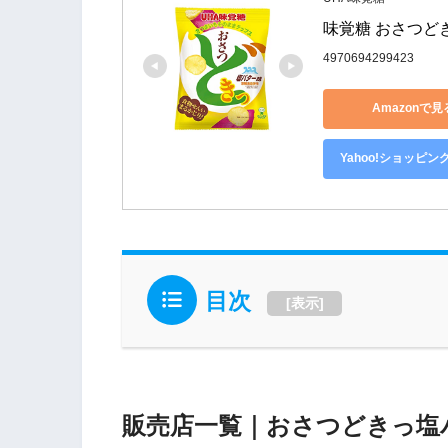
味覚糖 おさつどき
4970694299423
Amazonで見
Yahoo!ショッピン
目次
[
表示
]
販売店一覧｜おさつどきっ塩