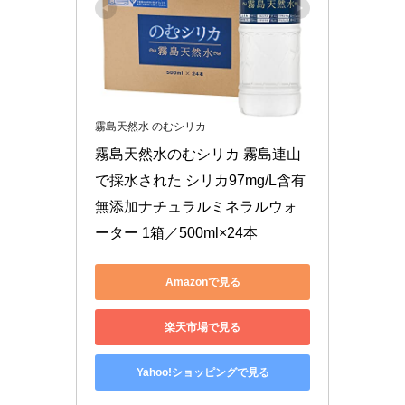
霧島天然水 のむシリカ
霧島天然水のむシリカ 霧島連山
で採水された シリカ97mg/L含有 
無添加ナチュラルミネラルウォ
ーター 1箱／500ml×24本
Amazonで見る
楽天市場で見る
Yahoo!ショッピングで見る